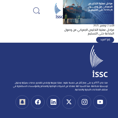
الأحد 2 نوفمبر, 2025
مراحل عملية التخليص الجمركي من وصول
البضاعة حتى التسليم
إقرأ المزيد
منذ عام 1975م و على مدار أكثر من خمسة عقود، عملنا بعزيمة وإخلاص لتقديم خدمات جمركية وحلول
لوجستية متكاملة، مما أكسبنا ثقة عملائنا من الشركات الوطنية والمصانع والمؤسسات الاستثمارية في
مختلف القطاعات التجارية والصناعية.