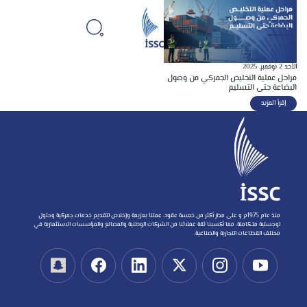
الأحد 2 نوفمبر, 2025
مراحل عملية التخليص الجمركي من وصول
البضاعة حتى التسليم
إقرأ المزيد
منذ عام 1975م و على مدار أكثر من خمسة عقود، عملنا بعزيمة وإخلاص لتقديم خدمات جمركية وحلول
لوجستية متكاملة، مما أكسبنا ثقة عملائنا من الشركات الوطنية والمصانع والمؤسسات الاستثمارية في
مختلف القطاعات التجارية والصناعية.