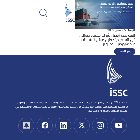
الأربعاء 5 نوفمبر, 2025
كيف تختار أفضل شركة تخليص جمركي
في السعودية؟ دليل عملي للشركات
والمستوردين المحترفين
إقرأ المزيد
منذ عام 1975م و على مدار أكثر من خمسة عقود، عملنا بعزيمة وإخلاص لتقديم خدمات جمركية وحلول
لوجستية متكاملة، مما أكسبنا ثقة عملائنا من الشركات الوطنية والمصانع والمؤسسات الاستثمارية في
مختلف القطاعات التجارية والصناعية.