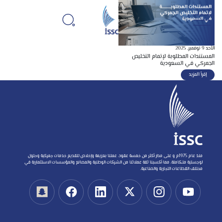
الأحد 9 نوفمبر, 2025
المستندات المطلوبة لإتمام التخليص
الجمركي في السعودية
إقرأ المزيد
منذ عام 1975م و على مدار أكثر من خمسة عقود، عملنا بعزيمة وإخلاص لتقديم خدمات جمركية وحلول
لوجستية متكاملة، مما أكسبنا ثقة عملائنا من الشركات الوطنية والمصانع والمؤسسات الاستثمارية في
مختلف القطاعات التجارية والصناعية.