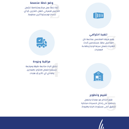
2
وضع خطة مخصصة
نُعدّ خطة عمل مرنة ومتكاملة تشمل
التخليص الجمركي، النقل، التخزين، أو أي
خدمات لوجستية أخرى مطلوبة.
3
تنفيذ احترافي
يقوم فريقنا المتخصص بمتابعة كل
التفاصيل بدقة، مستخدمين أحدث
التقنيات لضمان سرعة الإنجاز وكفاءة
العمليات.
4
مراقبة وجودة
نطبق آليات متابعة دقيقة ومراجعة
مستمرة لضمان الالتزام بالمعايير،
وتفادي أي تأخير أو عقبات.
5
تقييم وتطوير
نقيّم النتائج مع عملائنا ونعمل
باستمرار على إدخال تحسينات مبتكرة
لتحقيق أعلى مستويات الرضا والجودة.