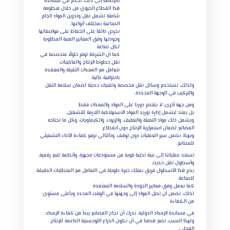
بالإضافة إلى ذلك، نخدم في مساندة
هذا القطاع الحيوي من خلال منظومة
شاملة تشمل نقل وتخزين المواد الخام
الصناعية بمختلف أنواعها.
نحرص دائمًا على الحفاظ على مواصفاتها
وجودتها وفق المعايير الفنية المطلوبة
لكل صناعة.
كما أن الشركة توفر حلولًا متخصصة في
نقل خطوط الإنتاج والماكينات.
نتعامل مع المعدات الثقيلة والمعقدة
باحترافية عالية.
ولذلك، نستخدم وسائل نقل مخصصة وتقنيات حديثة لضمان سلامة النقل
والتركيب في الوجهة المحددة.
ومن جهة أخرى، لا يقتصر دورنا على المواد والمعدات فقط.
بل يمتد ليشمل إدارة توريد المواد الاستهلاكية اللازمة للتشغيل.
ويشمل ذلك مواد التعبئة والتغليف، والزيوت، والكيماويات، وكل ما تحتاجه
المصانع لضمان استمرارية الإنتاج دون انقطاع.
وبهذا، نضمن سير العمليات دون توقف، وبالتالي نرفع كفاءة الأداء التشغيلي
للمصانع.
تستند عملياتنا إلى بنية تحتية قوية من مستودعات مجهزة، وأنظمة تتبع رقمية،
وأسطول نقل حديث.
يدير هذا الأسطول فريق يمتلك خبرة طويلة في التعامل مع المتطلبات الدقيقة
للصناعة.
كما نعمل وفق معايير الجودة والسلامة المعتمدة.
لذلك، نضمن أن تصل المواد إلى وجهتها في الوقت المحدد وبأعلى مستوى
من الكفاءة.
في مساندة الإمداد الدولية، ندرك أن نجاح المصانع يبدأ من كفاءة الإمداد.
ولهذا السبب، نضع هدفنا في أن نكون الذراع اللوجستية الداعمة للإنتاج
المحلي.