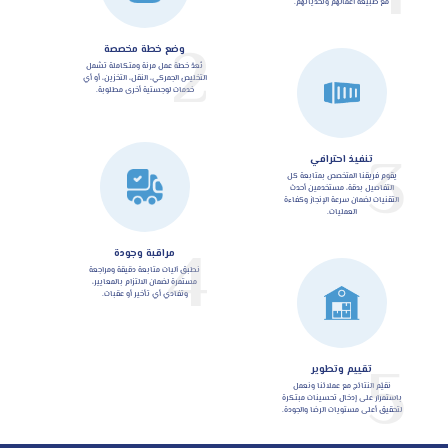
مع طبيعة أعمالهم وتحدياتهم.
2
وضع خطة مخصصة
نُعدّ خطة عمل مرنة ومتكاملة تشمل
التخليص الجمركي، النقل، التخزين، أو أي
خدمات لوجستية أخرى مطلوبة.
3
تنفيذ احترافي
يقوم فريقنا المتخصص بمتابعة كل
التفاصيل بدقة، مستخدمين أحدث
التقنيات لضمان سرعة الإنجاز وكفاءة
العمليات.
4
مراقبة وجودة
نطبق آليات متابعة دقيقة ومراجعة
مستمرة لضمان الالتزام بالمعايير،
وتفادي أي تأخير أو عقبات.
5
تقييم وتطوير
نقيّم النتائج مع عملائنا ونعمل
باستمرار على إدخال تحسينات مبتكرة
لتحقيق أعلى مستويات الرضا والجودة.