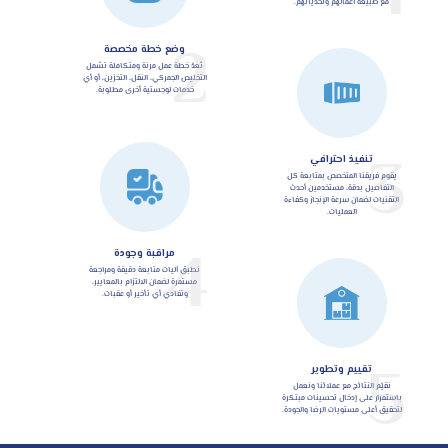
مع طبيعة أعمالهم وتحدياتهم.
2
وضع خطة مخصصة
نُعدّ خطة عمل مرنة ومتكاملة تشمل
التخليص الجمركي، النقل، التخزين، أو أي
خدمات لوجستية أخرى مطلوبة.
3
تنفيذ احترافي
يقوم فريقنا المتخصص بمتابعة كل
التفاصيل بدقة، مستخدمين أحدث
التقنيات لضمان سرعة الإنجاز وكفاءة
العمليات.
4
مراقبة وجودة
نطبق آليات متابعة دقيقة ومراجعة
مستمرة لضمان الالتزام بالمعايير،
وتفادي أي تأخير أو عقبات.
5
تقييم وتطوير
نقيّم النتائج مع عملائنا ونعمل
باستمرار على إدخال تحسينات مبتكرة
لتحقيق أعلى مستويات الرضا والجودة.