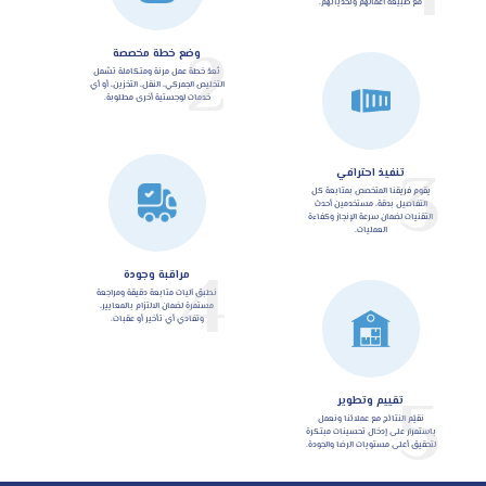
مع طبيعة أعمالهم وتحدياتهم.
2
وضع خطة مخصصة
نُعدّ خطة عمل مرنة ومتكاملة تشمل
التخليص الجمركي، النقل، التخزين، أو أي
خدمات لوجستية أخرى مطلوبة.
3
تنفيذ احترافي
يقوم فريقنا المتخصص بمتابعة كل
التفاصيل بدقة، مستخدمين أحدث
التقنيات لضمان سرعة الإنجاز وكفاءة
العمليات.
4
مراقبة وجودة
نطبق آليات متابعة دقيقة ومراجعة
مستمرة لضمان الالتزام بالمعايير،
وتفادي أي تأخير أو عقبات.
5
تقييم وتطوير
نقيّم النتائج مع عملائنا ونعمل
باستمرار على إدخال تحسينات مبتكرة
لتحقيق أعلى مستويات الرضا والجودة.