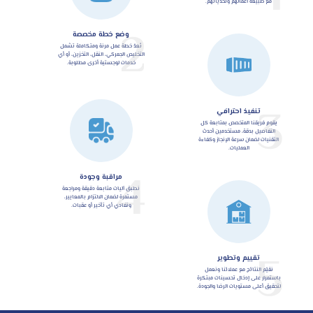
مع طبيعة أعمالهم وتحدياتهم.
2
وضع خطة مخصصة
نُعدّ خطة عمل مرنة ومتكاملة تشمل
التخليص الجمركي، النقل، التخزين، أو أي
خدمات لوجستية أخرى مطلوبة.
3
تنفيذ احترافي
يقوم فريقنا المتخصص بمتابعة كل
التفاصيل بدقة، مستخدمين أحدث
التقنيات لضمان سرعة الإنجاز وكفاءة
العمليات.
4
مراقبة وجودة
نطبق آليات متابعة دقيقة ومراجعة
مستمرة لضمان الالتزام بالمعايير،
وتفادي أي تأخير أو عقبات.
5
تقييم وتطوير
نقيّم النتائج مع عملائنا ونعمل
باستمرار على إدخال تحسينات مبتكرة
لتحقيق أعلى مستويات الرضا والجودة.